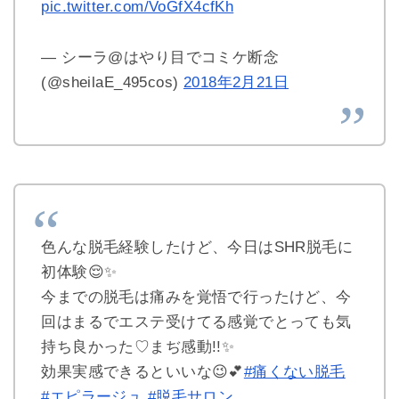
pic.twitter.com/VoGfX4cfKh
— シーラ@はやり目でコミケ断念
(@sheilaE_495cos)
2018年2月21日
色んな脱毛経験したけど、今日はSHR脱毛に
初体験😌✨
今までの脱毛は痛みを覚悟で行ったけど、今
回はまるでエステ受けてる感覚でとっても気
持ち良かった♡まぢ感動!!✨
効果実感できるといいな😉💕
#痛くない脱毛
#エピラージュ
#脱毛サロン