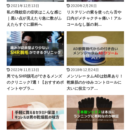
2021年12月13日
2020年2月26日
私の飛蚊症の症状はこんな感じ
リステリンの紫を使ったら舌や
｜黒い点が見えたり急に数がふ
口内がメチャクチャ痛い！アル
えたらすぐに眼科へ
コールなし版の刺…
2022年11月13日
2018年12月24日
男でもSHR脱毛ができるメンズ
メンソレータムADは効果あり！
のクリニック7選！【おすすめポ
乾燥肌のかゆみコントロールに
イントやプラ…
大いに役立つア…