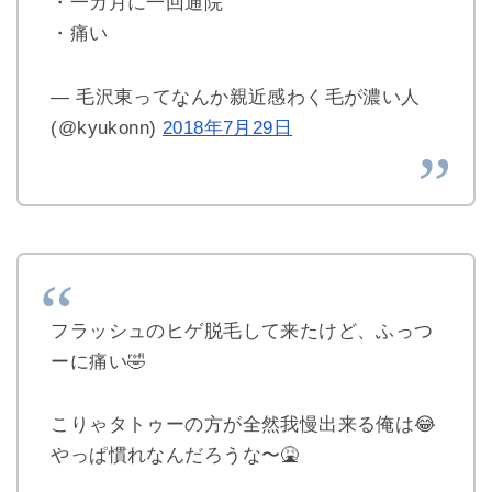
・一カ月に一回通院
・痛い
— 毛沢東ってなんか親近感わく毛が濃い人
(@kyukonn)
2018年7月29日
フラッシュのヒゲ脱毛して来たけど、ふっつ
ーに痛い🤣
こりゃタトゥーの方が全然我慢出来る俺は😂
やっぱ慣れなんだろうな〜🤮