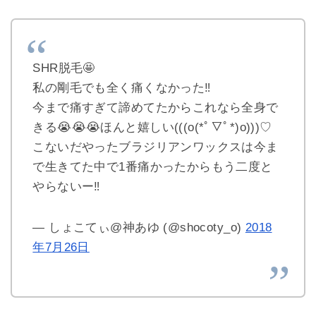
SHR脱毛🤩
私の剛毛でも全く痛くなかった‼︎
今まで痛すぎて諦めてたからこれなら全身で
きる😭😭😭ほんと嬉しい(((o(*ﾟ▽ﾟ*)o)))♡
こないだやったブラジリアンワックスは今ま
で生きてた中で1番痛かったからもう二度と
やらないー‼︎
— しょこてぃ@神あゆ (@shocoty_o)
2018
年7月26日