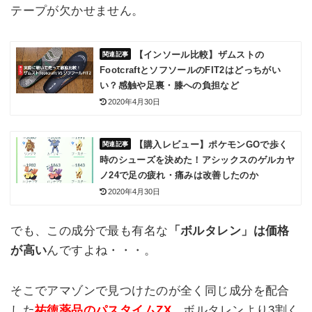
テープが欠かせません。
【インソール比較】ザムストの
FootcraftとソフソールのFIT2はどっちがい
い？感触や足裏・膝への負担など
2020年4月30日
【購入レビュー】ポケモンGOで歩く
時のシューズを決めた！アシックスのゲルカヤ
ノ24で足の疲れ・痛みは改善したのか
2020年4月30日
でも、この成分で最も有名な
「ボルタレン」は価格
が高い
んですよね・・・。
そこでアマゾンで見つけたのが全く同じ成分を配合
した
祐徳薬品のパスタイムZX。
ボルタレンより3割く