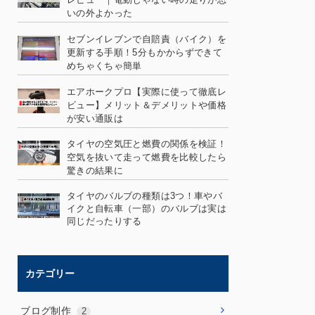
いの外よかった
セブンイレブンで自賠責（バイク）を
更新する手順！5分もかからずできて
めちゃくちゃ簡単
エアホークプロ【実際に使って徹底レ
ビュー】メリット＆デメリットや価格
が安い通販は
タイヤの空気圧と燃費の関係を検証！
空気を抜いて走って燃費を比較したら
驚きの結果に
タイヤのバルブの種類は3つ！車やバ
イクと自転車（一部）のバルブは実は
同じだったりする
カテゴリー
ブログ制作
2